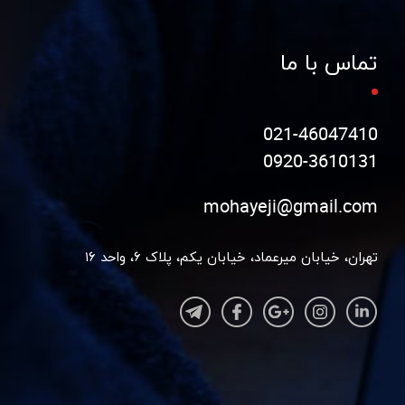
تماس با ما
021-46047410
0920-3610131
mohayeji@gmail.com
تهران، خیابان میرعماد، خیابان یکم، پلاک ۶، واحد ۱۶