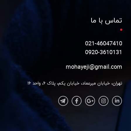
تماس با ما
021-46047410
0920-3610131
mohayeji@gmail.com
تهران، خیابان میرعماد، خیابان یکم، پلاک ۶، واحد ۱۶