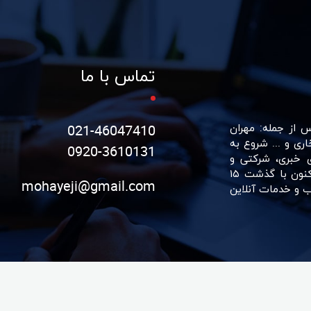
تماس با ما
سرشناس از جمله: مهران
021-46047410
اری و ... شروع به
0920-3610131
ی خبری، شرکتی و
سازمانی و صنعتی برای سازمان‌های و برند‌های معتبر روی آورد. اکنون با گذشت ۱۵
mohayeji@gmail.com
ب و خدمات آنلاین